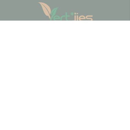
12 rue de l'Estibette
64800
-
ASSON, France
05.59.53.73.57
06.69.29.73.57
facebook
ACCUEIL